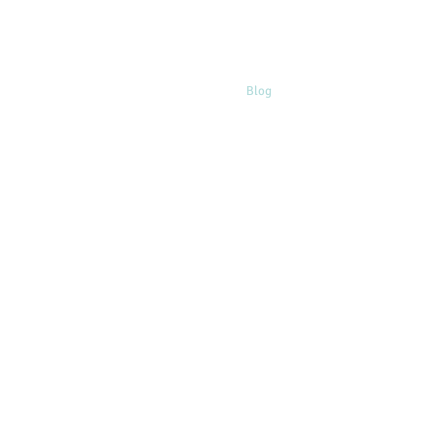
sionele coaching
Over mij
Contact
Blog