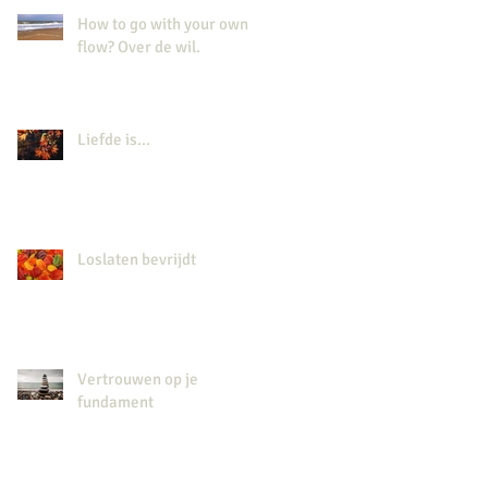
How to go with your own
flow? Over de wil.
Liefde is...
Loslaten bevrijdt
Vertrouwen op je
fundament