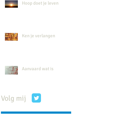
Hoop doet je leven
Ken je verlangen
Aanvaard wat is
Volg mij