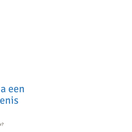
sionele coaching
Over mij
Contact
Blog
na een
enis
r?