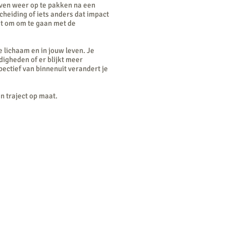
leven weer op te pakken na een
cheiding of iets anders dat impact
st om om te gaan met de
 je lichaam en in jouw leven. Je
digheden of er blijkt meer
pectief van binnenuit verandert je
en traject op maat.