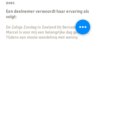
over.
Een deelnemer verwoordt haar ervaring als
volgt:
De Zalige Zondag in Zeeland bij Bernadet en
Marcel is voor mij een belangrijke dag geweest.
Tijdens een mooie wandeling met weinig
woorden en op de juiste momenten een vraag
of oefening, wist Bernadet precies dátgene in
mij te raken waarvan ik voelde dat dat er toe
deed. Wát ik daar vervolgens mee wilde, was
voor mij niet direct duidelijk. Aan het einde
van de dag ging ik echter naar huis met een
concreet plan, wat ik de daaropvolgende week
heb uitgevoerd en waar ik nog steeds van
nageniet. Ruimte creëren en hiermee goed
voor mezelf zorgen. Precies dat wat je bij een
zalige zondag doet: goed voor jezelf zorgen!
Wietske
Het is mogelijk om de Zalige Zondag in
Zeeland te combineren met een
Bijkomen & Bezinnen in 24 uur
arrangement.
Neem voor meer informatie over de